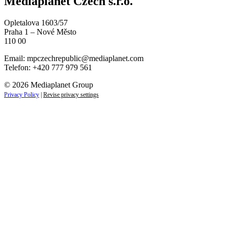
Mediaplanet Czech s.r.o.
Opletalova 1603/57
Praha 1 – Nové Město
110 00
Email:
mpczechrepublic@mediaplanet.com
Telefon: +420 777 979 561
© 2026 Mediaplanet Group
Privacy Policy
|
Revise privacy settings
Close
this
module
ZAUJÍMAJÚ VÁS LIFESTYLOVÉ
NOVINKY?
Prihláste sa k odberu našich noviniek a zostaňte vždy v
obraze.