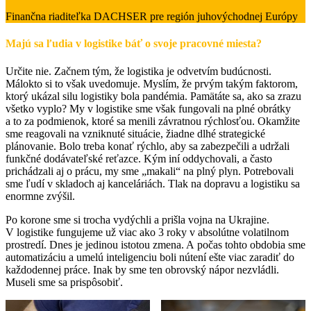
Finančna riaditeľka DACHSER pre región juhovýchodnej Európy
Majú sa ľudia v logistike báť o svoje pracovné miesta?
Určite nie. Začnem tým, že logistika je odvetvím budúcnosti.
Málokto si to však uvedomuje. Myslím, že prvým takým faktorom,
ktorý ukázal silu logistiky bola pandémia. Pamätáte sa, ako sa zrazu
všetko vyplo? My v logistike sme však fungovali na plné obrátky
a to za podmienok, ktoré sa menili závratnou rýchlosťou. Okamžite
sme reagovali na vzniknuté situácie, žiadne dlhé strategické
plánovanie. Bolo treba konať rýchlo, aby sa zabezpečili a udržali
funkčné dodávateľské reťazce. Kým iní oddychovali, a často
prichádzali aj o prácu, my sme „makali“ na plný plyn. Potrebovali
sme ľudí v skladoch aj kanceláriách. Tlak na dopravu a logistiku sa
enormne zvýšil.
Po korone sme si trocha vydýchli a prišla vojna na Ukrajine.
V logistike fungujeme už viac ako 3 roky v absolútne volatilnom
prostredí. Dnes je jedinou istotou zmena. A počas tohto obdobia sme
automatizáciu a umelú inteligenciu boli nútení ešte viac zaradiť do
každodennej práce. Inak by sme ten obrovský nápor nezvládli.
Museli sme sa prispôsobiť.