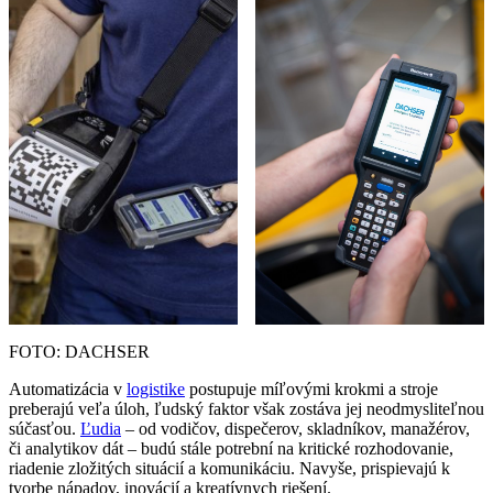
FOTO: DACHSER
Automatizácia v
logistike
postupuje míľovými krokmi a stroje
preberajú veľa úloh, ľudský faktor však zostáva jej neodmysliteľnou
súčasťou.
Ľudia
– od vodičov, dispečerov, skladníkov, manažérov,
či analytikov dát – budú stále potrební na kritické rozhodovanie,
riadenie zložitých situácií a komunikáciu. Navyše, prispievajú k
tvorbe nápadov, inovácií a kreatívnych riešení.