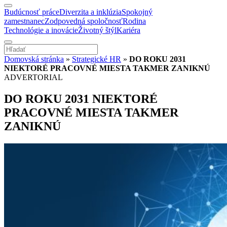
Budúcnosť práce
Diverzita a inklúzia
Spokojný
zamestnanec
Zodpovedná spoločnosť
Rodina
Technológie a inovácie
Životný štýl
Kariéra
Domovská stránka
»
Strategické HR
»
DO ROKU 2031
NIEKTORÉ PRACOVNÉ MIESTA TAKMER ZANIKNÚ
ADVERTORIAL
DO ROKU 2031 NIEKTORÉ
PRACOVNÉ MIESTA TAKMER
ZANIKNÚ