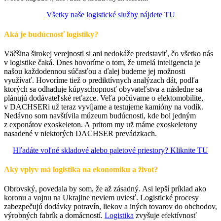
Všetky naše logistické služby nájdete TU
Aká je budúcnosť logistiky?
Väčšina širokej verejnosti si ani nedokáže predstaviť, čo všetko nás
v logistike čaká. Dnes hovoríme o tom, že umelá inteligencia je
našou každodennou súčasťou a ďalej budeme jej možnosti
využívať. Hovoríme tiež o prediktívnych analýzach dát, podľa
ktorých sa odhaduje kúpyschopnosť obyvateľstva a následne sa
plánujú dodávateľské reťazce. Veľa počúvame o elektomobilite,
v DACHSERi už teraz vyvíjame a testujeme kamióny na vodík.
Nedávno som navštívila múzeum budúcnosti, kde bol jedným
z exponátov exoskeleton. A pritom my už máme exoskeletony
nasadené v niektorých DACHSER prevádzkach.
Hľadáte voľné skladové alebo paletové priestory? Kliknite TU
Aký vplyv má logistika na ekonomiku a život?
Obrovský, povedala by som, že až zásadný. Asi lepší príklad ako
koronu a vojnu na Ukrajine neviem uviesť. Logistické procesy
zabezpečujú dodávky potravín, liekov a iných tovarov do obchodov,
výrobných fabrík a domácností.
Logistika
zvyšuje efektívnosť