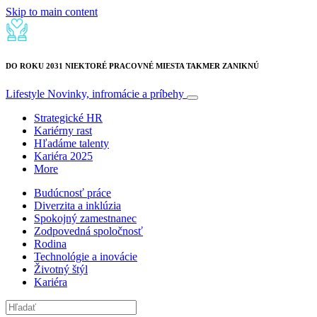
Skip to main content
DO ROKU 2031 NIEKTORÉ PRACOVNÉ MIESTA TAKMER ZANIKNÚ
Lifestyle
Novinky, infromácie a príbehy
Strategické HR
Kariérny rast
Hľadáme talenty
Kariéra 2025
More
Budúcnosť práce
Diverzita a inklúzia
Spokojný zamestnanec
Zodpovedná spoločnosť
Rodina
Technológie a inovácie
Životný štýl
Kariéra