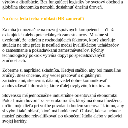
výroby a distribúcie. Bez fungujúcej logistiky by svetový obchod a
globálna ekonomika nemohli dosiahnuť dnešnú úroveň.
Na čo sa teda treba v oblasti HR zamerať?
Za mňa jednoznačne na rozvoj správnych kompetencií – či už
existujúcich alebo potenciálnych zamestnancov. Musíme si
uvedomiť, že jedným z rozhodujúcich faktorov, ktorý zhoršuje
situáciu na trhu práce je nesúlad medzi kvalifikáciou uchádzačov
o zamestnanie a požiadavkami zamestnávateľov. Rýchly
technologický pokrok vytvára dopyt po špecializovaných
zručnostiach.
Zoberme si napríklad skladníka. Kedysi stačilo, aby bol manuálne
zručný, dnes chceme, aby vedel pracovať s digitálnymi
zariadeniami, skenermi, dátami, vedel dobre komunikovať
a odovzdávať informácie, ktoré ďalej ovplyvňujú tok tovaru.
Slovensko má jednoznačne industriálne orientovanú ekonomiku.
Pokiaľ mám hovoriť za seba ako rodiča, ktorý má doma tínedžera,
určite moje dieťa pri voľbe povolania budem smerovať k tomu, aby
si vybral takú oblasť, ktorá má budúcnosť. Oblasť, kde sa nebude
musieť zásadne rekvalifikovať po ukončení štúdia alebo v polovici
svojej kariéry.