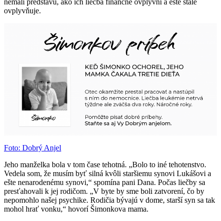
nemali predstavu, ako ich liečba finančne ovplyvní a ešte stále
ovplyvňuje.
Foto: Dobrý Anjel
Jeho manželka bola v tom čase tehotná. „Bolo to iné tehotenstvo.
Vedela som, že musím byť silná kvôli staršiemu synovi Lukášovi a
ešte nenarodenému synovi,“ spomína pani Dana. Počas liečby sa
presťahovali k jej rodičom. „V byte by sme boli zatvorení, čo by
nepomohlo našej psychike. Rodičia bývajú v dome, starší syn sa tak
mohol hrať vonku,“ hovorí Šimonkova mama.