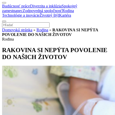
Budúcnosť práce
Diverzita a inklúzia
Spokojný
zamestnanec
Zodpovedná spoločnosť
Rodina
Technológie a inovácie
Životný štýl
Kariéra
Domovská stránka
»
Rodina
»
RAKOVINA SI NEPÝTA
POVOLENIE DO NAŠICH ŽIVOTOV
Rodina
RAKOVINA SI NEPÝTA POVOLENIE
DO NAŠICH ŽIVOTOV