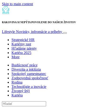
Skip to main content
RAKOVINA SI NEPÝTA POVOLENIE DO NAŠICH ŽIVOTOV
Lifestyle
Novinky, infromácie a príbehy
Strategické HR
Kariérny rast
Hľadáme talenty
Kariéra 2025
More
Budúcnosť práce
Diverzita a inklúzia
Spokojný zamestnanec
Zodpovedná spoločnosť
Rodina
Technológie a inovácie
Životný štýl
Kariéra