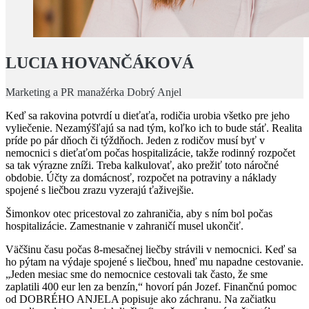
LUCIA HOVANČÁKOVÁ
Marketing a PR manažérka Dobrý Anjel
Keď sa rakovina potvrdí u dieťaťa, rodičia urobia všetko pre jeho
vyliečenie. Nezamýšľajú sa nad tým, koľko ich to bude stáť. Realita
príde po pár dňoch či týždňoch. Jeden z rodičov musí byť v
nemocnici s dieťaťom počas hospitalizácie, takže rodinný rozpočet
sa tak výrazne zníži. Treba kalkulovať, ako prežiť toto náročné
obdobie. Účty za domácnosť, rozpočet na potraviny a náklady
spojené s liečbou zrazu vyzerajú ťaživejšie.
Šimonkov otec pricestoval zo zahraničia, aby s ním bol počas
hospitalizácie. Zamestnanie v zahraničí musel ukončiť.
Väčšinu času počas 8-mesačnej liečby strávili v nemocnici. Keď sa
ho pýtam na výdaje spojené s liečbou, hneď mu napadne cestovanie.
„Jeden mesiac sme do nemocnice cestovali tak často, že sme
zaplatili 400 eur len za benzín,“ hovorí pán Jozef. Finančnú pomoc
od DOBRÉHO ANJELA popisuje ako záchranu. Na začiatku