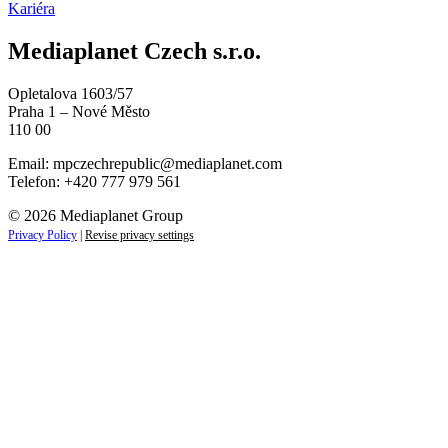
Kariéra
Mediaplanet Czech s.r.o.
Opletalova 1603/57
Praha 1 – Nové Město
110 00
Email:
mpczechrepublic@mediaplanet.com
Telefon: +420 777 979 561
© 2026 Mediaplanet Group
Privacy Policy
|
Revise privacy settings
Close
this
module
ZAUJÍMAJÚ VÁS LIFESTYLOVÉ
NOVINKY?
Prihláste sa k odberu našich noviniek a zostaňte vždy v
obraze.