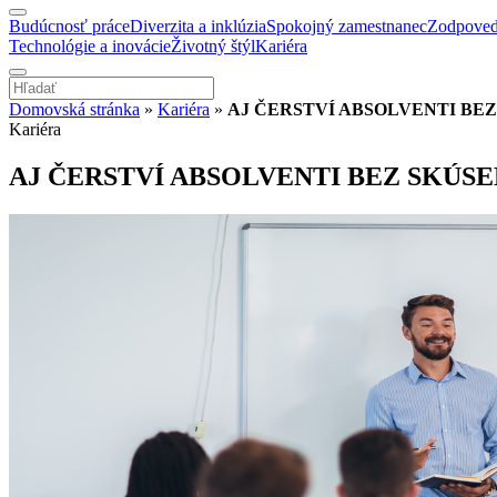
Budúcnosť práce
Diverzita a inklúzia
Spokojný zamestnanec
Zodpoved
Technológie a inovácie
Životný štýl
Kariéra
Domovská stránka
»
Kariéra
»
AJ ČERSTVÍ ABSOLVENTI BE
Kariéra
AJ ČERSTVÍ ABSOLVENTI BEZ SKÚS