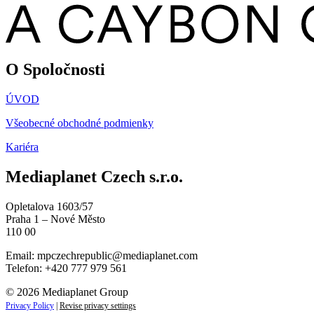
O Spoločnosti
ÚVOD
Všeobecné obchodné podmienky
Kariéra
Mediaplanet Czech s.r.o.
Opletalova 1603/57
Praha 1 – Nové Město
110 00
Email:
mpczechrepublic@mediaplanet.com
Telefon: +420 777 979 561
© 2026 Mediaplanet Group
Privacy Policy
|
Revise privacy settings