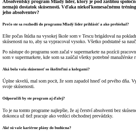
Absolventský program Mladý líder, ktorý je pod záštitou spoloč
nemajú dostatok skúseností. Vďaka niekoľkomesačnému tréningu 
jeho absolventov?
Prečo ste sa rozhodli do programu Mladý líder prihlásiť a ako prebiehal?
Ešte počas štúdia na vysokej škole som v Tescu brigádoval na poklad
skúsenosti na to, aby sa vypracoval vysoko. Všetko podstatné sa nauč
Po nástupe do programu som začal v supermarkete na pozícii pracovn
som v supermarkete, kde som sa zaúčal všetky potrebné manažérske r
Aká bola vaša skúsenosť so školiteľmi a kolegami?
Úplne skvelú, mal som pocit, že som zapadol hneď od prvého dňa. Vy
svoje skúsenosti.
Odporučili by ste program aj ďalej?
To je na tomto programe najlepšie, že aj čerství absolventi bez skús
dokonca už tiež pracuje ako vedúci obchodnej prevádzky.
Aké sú vaše kariérne plány do budúcna?