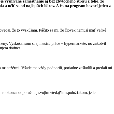
e vysnívané zamestnanie aj bez zbytočného stresu z toho, že
 učiť sa od najlepších lídrov. A čo na program hovorí jeden z
ovedal, že to vyskúšam. Páčilo sa mi, že človek nemusí mať veľké
ny. Vyskúšal som si aj mesiac práce v hypermarkete, no zakotvil
cujem dodnes.
manažérmi. Všade ma vždy podporili, poriadne zaškolili a predali mi
som dokonca odporučil aj svojim vtedajším spolužiakom, jeden