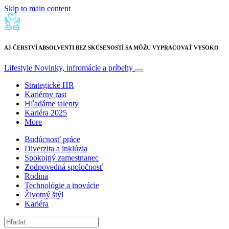
Skip to main content
AJ ČERSTVÍ ABSOLVENTI BEZ SKÚSENOSTÍ SA MÔŽU VYPRACOVAŤ VYSOKO
Lifestyle
Novinky, infromácie a príbehy
Strategické HR
Kariérny rast
Hľadáme talenty
Kariéra 2025
More
Budúcnosť práce
Diverzita a inklúzia
Spokojný zamestnanec
Zodpovedná spoločnosť
Rodina
Technológie a inovácie
Životný štýl
Kariéra