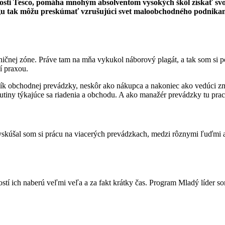
nosti Tesco, pomáha mnohým absolventom vysokých škôl získať svoj
tak môžu preskúmať vzrušujúci svet maloobchodného podnikania a
ničnej zóne. Práve tam na mňa vykukol náborový plagát, a tak som si p
í praxou.
ík obchodnej prevádzky, neskôr ako nákupca a nakoniec ako vedúci zme
utiny týkajúce sa riadenia a obchodu. A ako manažér prevádzky tu pra
skúšal som si prácu na viacerých prevádzkach, medzi rôznymi ľuďmi a 
eností ich naberú veľmi veľa a za fakt krátky čas. Program Mladý líder 