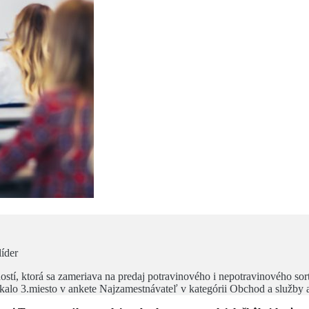
íder
tí, ktorá sa zameriava na predaj potravinového i nepotravinového sort
získalo 3.miesto v ankete Najzamestnávateľ v kategórii Obchod a služb